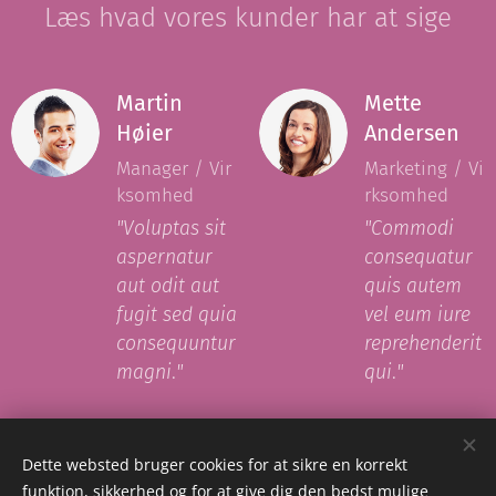
Læs hvad vores kunder har at sige
Martin
Mette
Høier
Andersen
Manager / Vir
Marketing / Vi
ksomhed
rksomhed
"Voluptas sit
"Commodi
aspernatur
consequatur
aut odit aut
quis autem
fugit sed quia
vel eum iure
consequuntur
reprehenderit
magni
.
"
qui
.
"
Dette websted bruger cookies for at sikre en korrekt
Flere kundeudtalelser
funktion, sikkerhed og for at give dig den bedst mulige