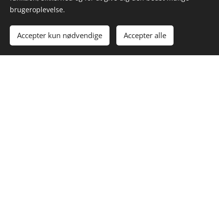
brugeroplevelse.
Accepter kun nødvendige
Accepter alle
Masser af tilfredse
kunder
Vi gør dig synlig